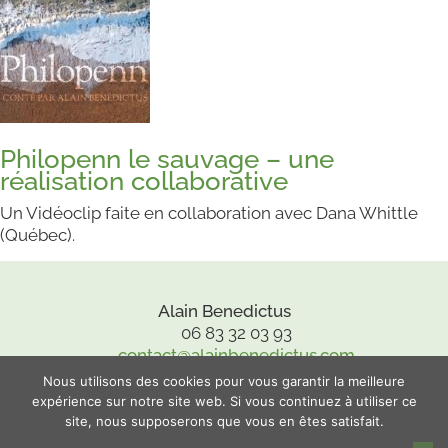
Philopenn le sauvage – une
réalisation collaborative
Un Vidéoclip faite en collaboration avec Dana Whittle
(Québec).
Alain Benedictus
06 83 32 03 93
contact@alainbenedictus.com
sur Facebook
Nous utilisons des cookies pour vous garantir la meilleure
expérience sur notre site web. Si vous continuez à utiliser ce
©2026 Alain Benedictus
site, nous supposerons que vous en êtes satisfait.
Confidentialité