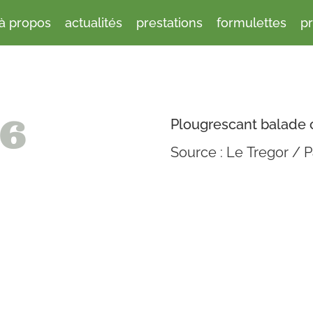
à propos
actualités
prestations
formulettes
p
16
Plougrescant balade 
Source : Le Tregor / P